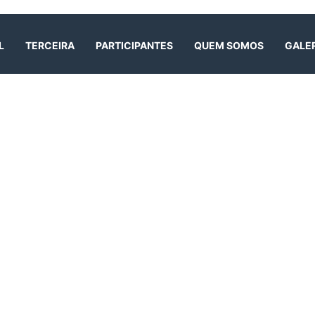
L
TERCEIRA
PARTICIPANTES
QUEM SOMOS
GALE
BLOG
Início
/
Notícias
/
Programação – 13 de Outubro